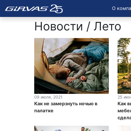
О комп
Новости / Лето
09 июля, 2021
25 июн
Как не замерзнуть ночью в
Как 
палатке
мебел
сдел