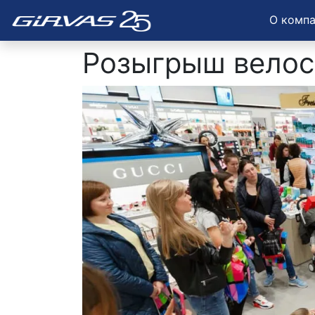
О комп
Розыгрыш велос