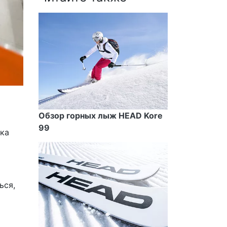
Обзор горных лыж HEAD Kore
99
йка
ься,