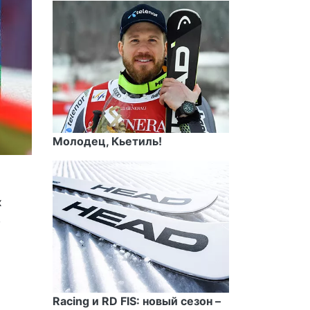
Молодец, Кьетиль!
х
,
Racing и RD FIS: новый сезон –