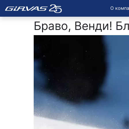
О комп
Браво, Венди! Б